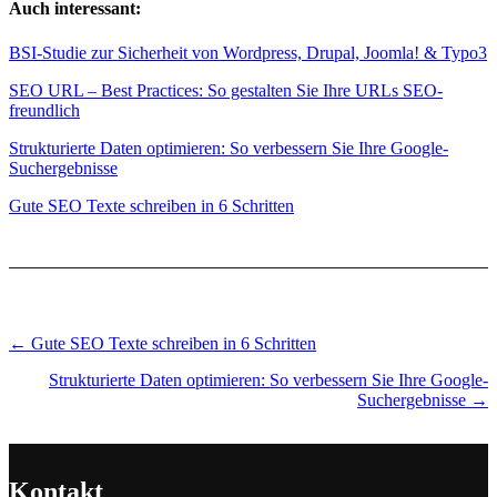
Auch interessant:
BSI-Studie zur Sicherheit von Wordpress, Drupal, Joomla! & Typo3
SEO URL – Best Practices: So gestalten Sie Ihre URLs SEO-
freundlich
Strukturierte Daten optimieren: So verbessern Sie Ihre Google-
Suchergebnisse
Gute SEO Texte schreiben in 6 Schritten
Posts
← Gute SEO Texte schreiben in 6 Schritten
navigation
Strukturierte Daten optimieren: So verbessern Sie Ihre Google-
Suchergebnisse →
Kontakt