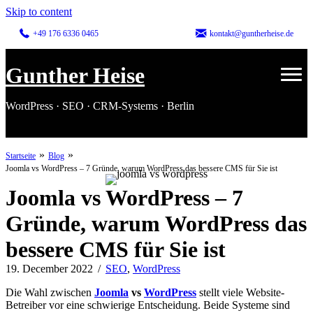
Skip to content
+49 176 6336 0465
kontakt@guntherheise.de
Gunther Heise
WordPress · SEO · CRM-Systems · Berlin
»
»
Startseite
Blog
Joomla vs WordPress – 7 Gründe, warum WordPress das bessere CMS für Sie ist
Joomla vs WordPress – 7
Gründe, warum WordPress das
bessere CMS für Sie ist
19. December 2022
/
SEO
,
WordPress
Die Wahl zwischen
Joomla
vs
WordPress
stellt viele Website-
Betreiber vor eine schwierige Entscheidung. Beide Systeme sind