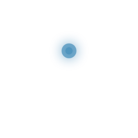
dafür, dass nur die relevante Seite für das Keyword rankt.
Wann sind Cross-Domain-Canonicals sinnvoll?
Cross-Domain-Canonicals werden empfohlen, wenn identische
Inhalte auf mehreren Domains veröffentlicht werden und die
Originalquelle klar ausgezeichnet werden soll. Für
Nachrichteninhalte bleibt dies die beste Methode, um
sicherzustellen, dass nur die Originalquelle in Google News und den
Suchergebnissen erscheint.
Wann sollte man Cross-Domain-Canonicals vermeiden?
Für syndizierte Inhalte, die keine Nachrichten sind, rät Google von
Cross-Domain-Canonicals ab. Stattdessen sollten Partnerseiten, die
Inhalte erneut veröffentlichen, ein
“noindex”-Tag
verwenden,
damit nur die Originalseite von Google indexiert wird. Das sorgt
dafür, dass Ihre Hauptseite nicht an SEO-Wert verliert und die beste
Position in den Suchergebnissen behält.
5) Weiterleitungen und Konsolidierung von Inhalten
Falls ältere oder ähnliche Seiten existieren, die nicht mehr benötigt
werden, sollten sie per 301-Weiterleitung auf die bevorzugte Seite